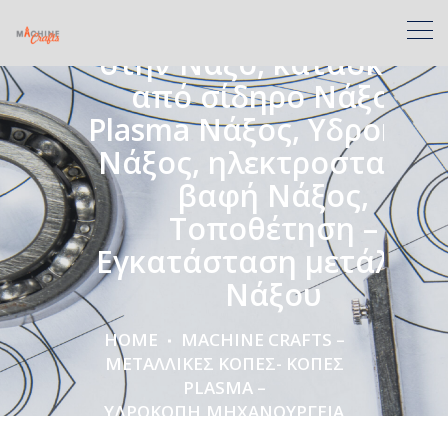
Υδροκοπή,Μηχανουργεί
στην Νάξο, κατασκευές
από σίδηρο Νάξος,
Plasma Νάξος, Υδροκοπ
Νάξος, ηλεκτροστατική
βαφή Νάξος,
Τοποθέτηση –
Εγκατάσταση μετάλλω
Νάξου
HOME
MACHINE CRAFTS –
ΜΕΤΑΛΛΙΚΈΣ ΚΟΠΈΣ- ΚΟΠΈΣ
PLASMA –
ΥΔΡΟΚΟΠΉ,ΜΗΧΑΝΟΥΡΓΕΊΑ
ΣΤΗΝ ΝΆΞΟ, ΚΑΤΑΣΚΕΥΈΣ ΑΠΌ