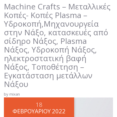
ΣΊΔΗΡΟ ΝΆΞΟΣ, PLASMA ΝΆΞΟΣ,
Machine Crafts – Μεταλλικές
ΥΔΡΟΚΟΠΉ ΝΆΞΟΣ,
Κοπές- Κοπές Plasma –
ΗΛΕΚΤΡΟΣΤΑΤΙΚΉ ΒΑΦΉ ΝΆΞΟΣ,
Υδροκοπή,Μηχανουργεία
ΤΟΠΟΘΈΤΗΣΗ – ΕΓΚΑΤΆΣΤΑΣΗ
ΜΕΤΆΛΛΩΝ ΝΆΞΟΥ
στην Νάξο, κατασκευές από
σίδηρο Νάξος, Plasma
Νάξος, Υδροκοπή Νάξος,
ηλεκτροστατική βαφή
Νάξος, Τοποθέτηση –
Εγκατάσταση μετάλλων
Νάξου
by mixan
18
ΦΕΒΡΟΥΑΡΊΟΥ
2022