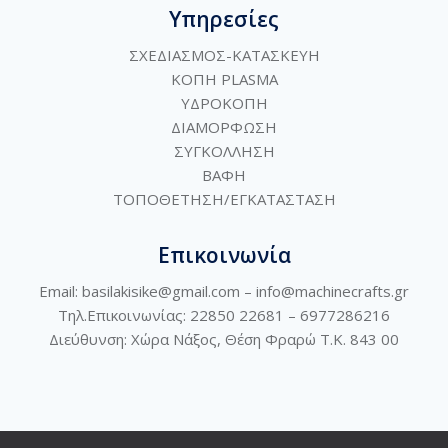
Υπηρεσίες
ΣΧΕΔΙΑΣΜΟΣ-ΚΑΤΑΣΚΕΥΗ
ΚΟΠΗ PLASMA
ΥΔΡΟΚΟΠΗ
ΔΙΑΜΟΡΦΩΣΗ
ΣΥΓΚΟΛΛΗΣΗ
ΒΑΦΗ
ΤΟΠΟΘΕΤΗΣΗ/ΕΓΚΑΤΑΣΤΑΣΗ
Επικοινωνία
Email: basilakisike@gmail.com –
info@machinecrafts.gr
Τηλ.Επικοινωνίας: 22850 22681 –
6977286216
Διεύθυνση:
Χώρα Νάξος, Θέση Φραρώ Τ.Κ. 843 00