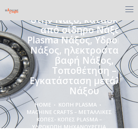
Υδροκοπή,Μηχανουργεί
στην Νάξο, κατασκευές
από σίδηρο Νάξος,
Plasma Νάξος, Υδροκοπ
Νάξος, ηλεκτροστατική
βαφή Νάξος,
Τοποθέτηση –
Εγκατάσταση μετάλλω
Νάξου
HOME
ΚΟΠΗ PLASMA
MACHINE CRAFTS – ΜΕΤΑΛΛΙΚΈΣ
ΚΟΠΈΣ- ΚΟΠΈΣ PLASMA –
ΥΔΡΟΚΟΠΉ,ΜΗΧΑΝΟΥΡΓΕΊΑ
ΣΤΗΝ ΝΆΞΟ, ΚΑΤΑΣΚΕΥΈΣ ΑΠΌ