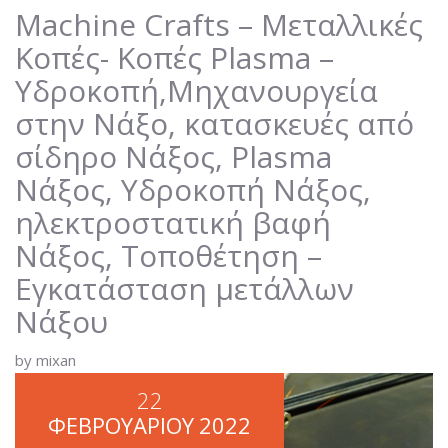
ΣΊΔΗΡΟ ΝΆΞΟΣ, PLASMA ΝΆΞΟΣ,
Machine Crafts – Μεταλλικές
ΥΔΡΟΚΟΠΉ ΝΆΞΟΣ,
Κοπές- Κοπές Plasma –
ΗΛΕΚΤΡΟΣΤΑΤΙΚΉ ΒΑΦΉ ΝΆΞΟΣ,
Υδροκοπή,Μηχανουργεία
ΤΟΠΟΘΈΤΗΣΗ – ΕΓΚΑΤΆΣΤΑΣΗ
ΜΕΤΆΛΛΩΝ ΝΆΞΟΥ
στην Νάξο, κατασκευές από
σίδηρο Νάξος, Plasma
Νάξος, Υδροκοπή Νάξος,
ηλεκτροστατική βαφή
Νάξος, Τοποθέτηση –
Εγκατάσταση μετάλλων
Νάξου
by mixan
22
ΦΕΒΡΟΥΑΡΊΟΥ
2022