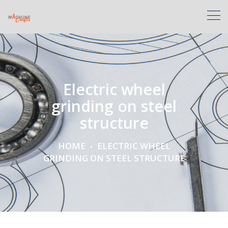
Electric wheel
grinding on steel
structure
HOME
ELECTRIC WHEEL
GRINDING ON STEEL STRUCTURE