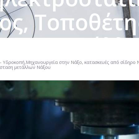
ος, Τοποθέτη
ταση μετάλλ
 – Υδροκοπή,Μηχανουργεία στην Νάξο, κατασκευές από σίδηρο 
ΙΚΈΣ ΚΟΠΈΣ- ΚΟΠΈΣ PLASMA – ΥΔΡΟΚΟΠΉ,ΜΗΧΑΝΟΥ
άσταση μετάλλων Νάξου
ΡΟΚΟΠΉ ΝΆΞΟΣ, ΗΛΕΚΤΡΟΣΤΑΤΙΚΉ ΒΑΦΉ ΝΆΞΟΣ, ΤΟ
ΝΆΞΟΥ