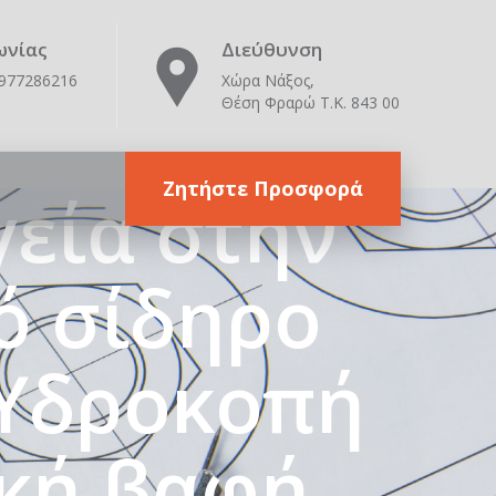
ταλλικές
ωνίας
Διεύθυνση
6977286216
Χώρα Νάξος,
Θέση Φραρώ Τ.Κ. 843 00
sma –
Ζητήστε Προσφορά
εία στην
ό σίδηρο
 Υδροκοπή
ική βαφή