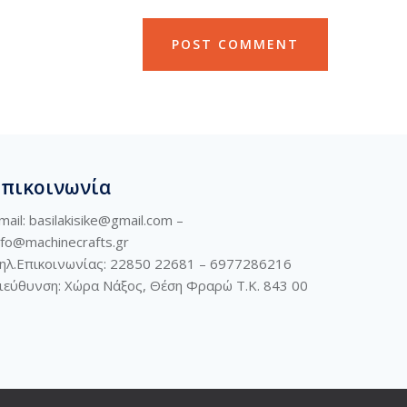
Επικοινωνία
mail: basilakisike@gmail.com –
nfo@machinecrafts.gr
ηλ.Επικοινωνίας: 22850 22681 –
6977286216
ιεύθυνση:
Χώρα Νάξος, Θέση Φραρώ Τ.Κ. 843 00