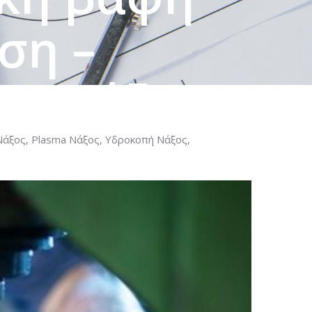
ση –
ων Νάξου
Νάξος, Plasma Νάξος, Υδροκοπή Νάξος,
ΡΓΕΊΑ ΣΤΗΝ ΝΆΞΟ, ΚΑΤΑΣΚΕΥΈΣ ΑΠΌ
ΠΟΘΈΤΗΣΗ – ΕΓΚΑΤΆΣΤΑΣΗ ΜΕΤΆΛΛΩΝ