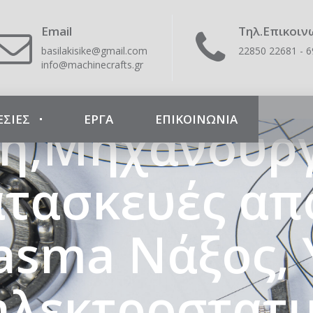
 Crafts – Με
Email
Τηλ.Επικοιν
basilakisike@gmail.com
22850 22681 - 
info@machinecrafts.gr
ς- Κοπές Pla
ΕΣΙΕΣ
ΕΡΓΑ
ΕΠΙΚΟΙΝΩΝΊΑ
ή,Μηχανουργ
ατασκευές απ
lasma Νάξος,
ηλεκτροστατ