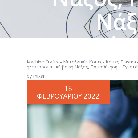
Νάξ
Εγκατάσ
Machine Crafts – Μεταλλικές Κοπές- Κοπές Plasma
HOME
MACHINE CRAFTS – ΜΕΤΑΛΛ
ηλεκτροστατική βαφή Νάξος, Τοποθέτηση – Εγκατ
ΣΊΔΗΡΟ ΝΆΞΟΣ, PLASMA ΝΆΞΟΣ, ΥΔ
by mixan
18
ΦΕΒΡΟΥΑΡΊΟΥ
2022