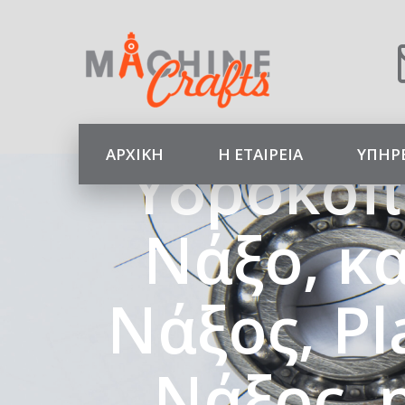
Machine
Κοπέ
ΑΡΧΙΚΉ
Η ΕΤΑΙΡΕΊΑ
ΥΠΗΡ
Υδροκοπ
Νάξο, κ
Νάξος, P
Νάξος, 