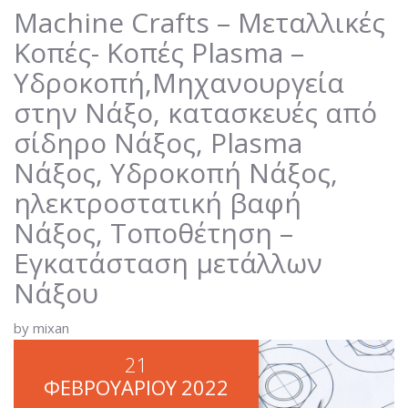
ΣΊΔΗΡΟ ΝΆΞΟΣ, PLASMA ΝΆΞΟΣ,
Machine Crafts – Μεταλλικές
ΥΔΡΟΚΟΠΉ ΝΆΞΟΣ,
Κοπές- Κοπές Plasma –
ΗΛΕΚΤΡΟΣΤΑΤΙΚΉ ΒΑΦΉ ΝΆΞΟΣ,
Υδροκοπή,Μηχανουργεία
ΤΟΠΟΘΈΤΗΣΗ – ΕΓΚΑΤΆΣΤΑΣΗ
ΜΕΤΆΛΛΩΝ ΝΆΞΟΥ
στην Νάξο, κατασκευές από
σίδηρο Νάξος, Plasma
Νάξος, Υδροκοπή Νάξος,
ηλεκτροστατική βαφή
Νάξος, Τοποθέτηση –
Εγκατάσταση μετάλλων
Νάξου
by mixan
21
ΦΕΒΡΟΥΑΡΊΟΥ
2022