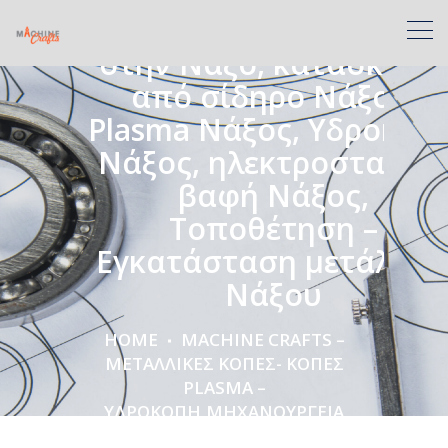
Υδροκοπή,Μηχανουργεί
στην Νάξο, κατασκευές
από σίδηρο Νάξος,
Plasma Νάξος, Υδροκοπ
Νάξος, ηλεκτροστατική
βαφή Νάξος,
Τοποθέτηση –
Εγκατάσταση μετάλλω
Νάξου
HOME
MACHINE CRAFTS –
ΜΕΤΑΛΛΙΚΈΣ ΚΟΠΈΣ- ΚΟΠΈΣ
PLASMA –
ΥΔΡΟΚΟΠΉ,ΜΗΧΑΝΟΥΡΓΕΊΑ
ΣΤΗΝ ΝΆΞΟ, ΚΑΤΑΣΚΕΥΈΣ ΑΠΌ