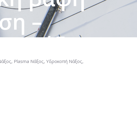
ση –
ων Νάξου
Νάξος, Plasma Νάξος, Υδροκοπή Νάξος,
ΡΓΕΊΑ ΣΤΗΝ ΝΆΞΟ, ΚΑΤΑΣΚΕΥΈΣ ΑΠΌ
ΠΟΘΈΤΗΣΗ – ΕΓΚΑΤΆΣΤΑΣΗ ΜΕΤΆΛΛΩΝ