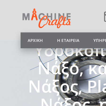
Machine
Κοπέ
ΑΡΧΙΚΉ
Η ΕΤΑΙΡΕΊΑ
ΥΠΗΡ
Υδροκοπ
Νάξο, κ
Νάξος, P
Νάξος, 