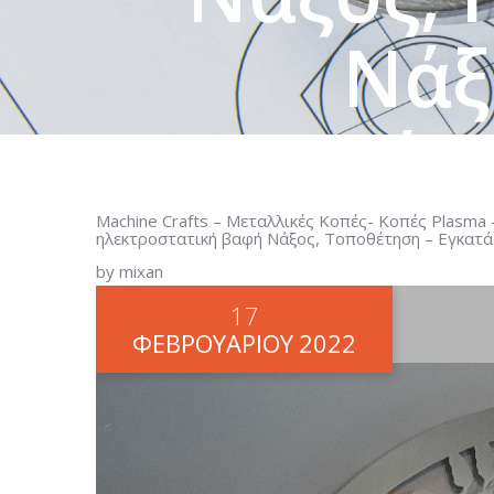
Νάξ
Εγκατάσ
Machine Crafts – Μεταλλικές Κοπές- Κοπές Plasma
HOME
MACHINE CRAFTS – ΜΕΤΑΛΛ
ηλεκτροστατική βαφή Νάξος, Τοποθέτηση – Εγκατ
ΣΊΔΗΡΟ ΝΆΞΟΣ, PLASMA ΝΆΞΟΣ, ΥΔ
by mixan
17
ΦΕΒΡΟΥΑΡΊΟΥ
2022