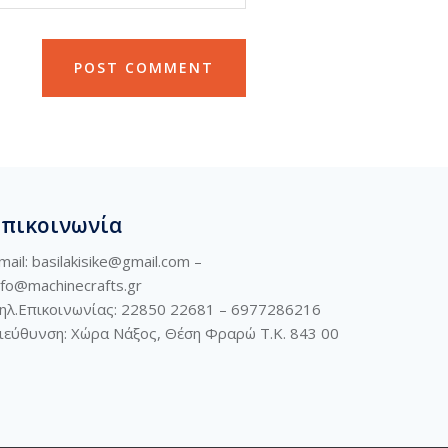
Επικοινωνία
mail: basilakisike@gmail.com –
nfo@machinecrafts.gr
ηλ.Επικοινωνίας: 22850 22681 –
6977286216
ιεύθυνση:
Χώρα Νάξος, Θέση Φραρώ Τ.Κ. 843 00