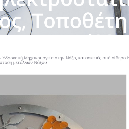
ος, Τοποθέτη
ταση μετάλλ
 – Υδροκοπή,Μηχανουργεία στην Νάξο, κατασκευές από σίδηρο 
ΙΚΈΣ ΚΟΠΈΣ- ΚΟΠΈΣ PLASMA – ΥΔΡΟΚΟΠΉ,ΜΗΧΑΝΟΥ
άσταση μετάλλων Νάξου
ΡΟΚΟΠΉ ΝΆΞΟΣ, ΗΛΕΚΤΡΟΣΤΑΤΙΚΉ ΒΑΦΉ ΝΆΞΟΣ, ΤΟ
ΝΆΞΟΥ