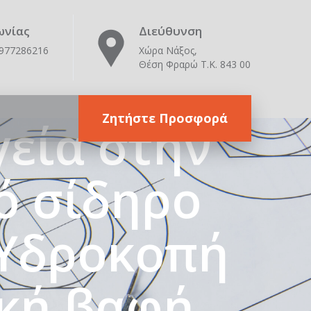
ταλλικές
ωνίας
Διεύθυνση
6977286216
Χώρα Νάξος,
Θέση Φραρώ Τ.Κ. 843 00
sma –
Ζητήστε Προσφορά
εία στην
ό σίδηρο
 Υδροκοπή
ική βαφή