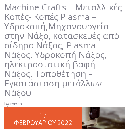
ΣΊΔΗΡΟ ΝΆΞΟΣ, PLASMA ΝΆΞΟΣ,
Machine Crafts – Μεταλλικές
ΥΔΡΟΚΟΠΉ ΝΆΞΟΣ,
Κοπές- Κοπές Plasma –
ΗΛΕΚΤΡΟΣΤΑΤΙΚΉ ΒΑΦΉ ΝΆΞΟΣ,
Υδροκοπή,Μηχανουργεία
ΤΟΠΟΘΈΤΗΣΗ – ΕΓΚΑΤΆΣΤΑΣΗ
ΜΕΤΆΛΛΩΝ ΝΆΞΟΥ
στην Νάξο, κατασκευές από
σίδηρο Νάξος, Plasma
Νάξος, Υδροκοπή Νάξος,
ηλεκτροστατική βαφή
Νάξος, Τοποθέτηση –
Εγκατάσταση μετάλλων
Νάξου
by mixan
17
ΦΕΒΡΟΥΑΡΊΟΥ
2022