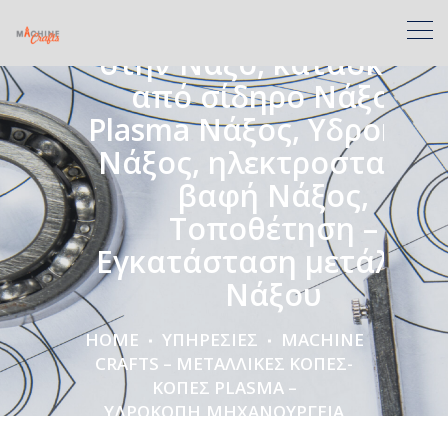
Υδροκοπή,Μηχανουργεί
στην Νάξο, κατασκευές
από σίδηρο Νάξος,
Plasma Νάξος, Υδροκοπ
Νάξος, ηλεκτροστατική
βαφή Νάξος,
Τοποθέτηση –
Εγκατάσταση μετάλλω
Νάξου
HOME
ΥΠΗΡΕΣΙΕΣ
MACHINE
CRAFTS – ΜΕΤΑΛΛΙΚΈΣ ΚΟΠΈΣ-
ΚΟΠΈΣ PLASMA –
ΥΔΡΟΚΟΠΉ,ΜΗΧΑΝΟΥΡΓΕΊΑ
ΣΤΗΝ ΝΆΞΟ, ΚΑΤΑΣΚΕΥΈΣ ΑΠΌ