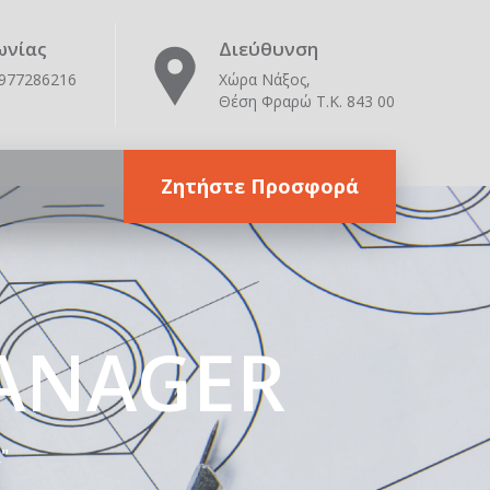
ωνίας
Διεύθυνση
6977286216
Χώρα Νάξος,
Θέση Φραρώ Τ.Κ. 843 00
Ζητήστε Προσφορά
MANAGER
"