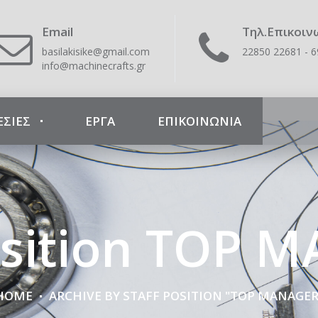
Email
Τηλ.Επικοιν
basilakisike@gmail.com
22850 22681 - 
info@machinecrafts.gr
ΕΣΙΕΣ
ΕΡΓΑ
ΕΠΙΚΟΙΝΩΝΊΑ
Position TOP 
HOME
ARCHIVE BY STAFF POSITION "TOP MANAGER