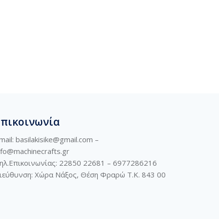
Επικοινωνία
mail: basilakisike@gmail.com –
nfo@machinecrafts.gr
ηλ.Επικοινωνίας: 22850 22681 –
6977286216
ιεύθυνση:
Χώρα Νάξος, Θέση Φραρώ Τ.Κ. 843 00